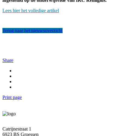
afgestemd op de onderwijsvisie van IKC Remigius.
Lees hier het volledige artikel
Terug naar het nieuwsoverzicht
Share
Print page
Catrijnestraat 1
6923 BS Groessen