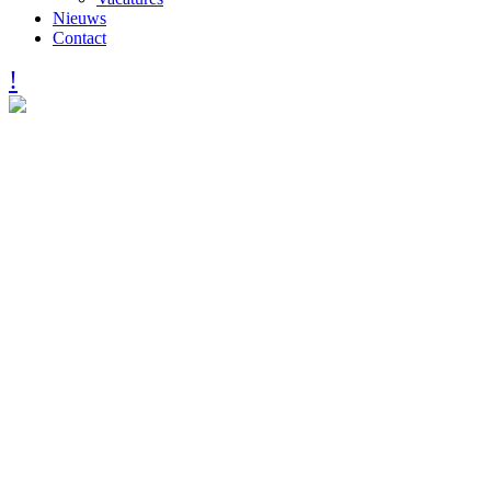
Nieuws
Contact
IKC Remigius heeft zin in nie