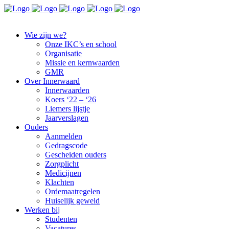
Wie zijn we?
Onze IKC’s en school
Organisatie
Missie en kernwaarden
GMR
Over Innerwaard
Innerwaarden
Koers ‘22 – ‘26
Liemers lijstje
Jaarverslagen
Ouders
Aanmelden
Gedragscode
Gescheiden ouders
Zorgplicht
Medicijnen
Klachten
Ordemaatregelen
Huiselijk geweld
Werken bij
Studenten
Vacatures