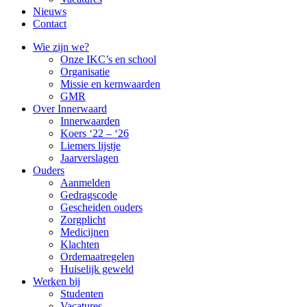
Nieuws
Contact
Wie zijn we?
Onze IKC’s en school
Organisatie
Missie en kernwaarden
GMR
Over Innerwaard
Innerwaarden
Koers ‘22 – ‘26
Liemers lijstje
Jaarverslagen
Ouders
Aanmelden
Gedragscode
Gescheiden ouders
Zorgplicht
Medicijnen
Klachten
Ordemaatregelen
Huiselijk geweld
Werken bij
Studenten
Vacatures