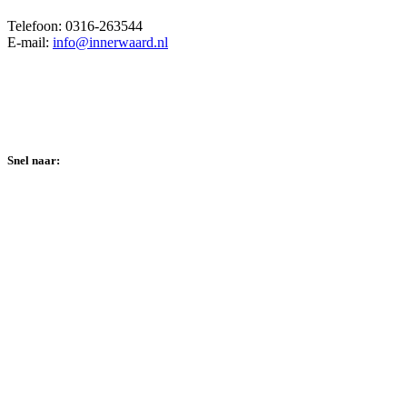
Telefoon: 0316-263544
E-mail:
info@innerwaard.nl
Snel naar:
Home
Wie zijn we?
Over Innerwaard
Ouders
Werken bij Innerwaard
Nieuws
Contact
Privacy policy